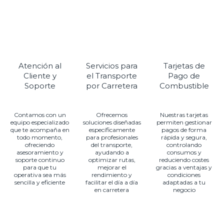
ruta
Accede
a
una
red
Atención al
Servicios para
Tarjetas de
Cliente y
el Transporte
Pago de
estratégica
Soporte
por Carretera
Combustible
diseñada
para
Contamos con un
Ofrecemos
Nuestras tarjetas
mejorar
equipo especializado
soluciones diseñadas
permiten gestionar
que te acompaña en
específicamente
pagos de forma
la
todo momento,
para profesionales
rápida y segura,
ofreciendo
del transporte,
controlando
eficiencia
asesoramiento y
ayudando a
consumos y
soporte continuo
optimizar rutas,
reduciendo costes
en
para que tu
mejorar el
gracias a ventajas y
operativa sea más
rendimiento y
condiciones
cada
sencilla y eficiente
facilitar el día a día
adaptadas a tu
trayecto
en carretera
negocio