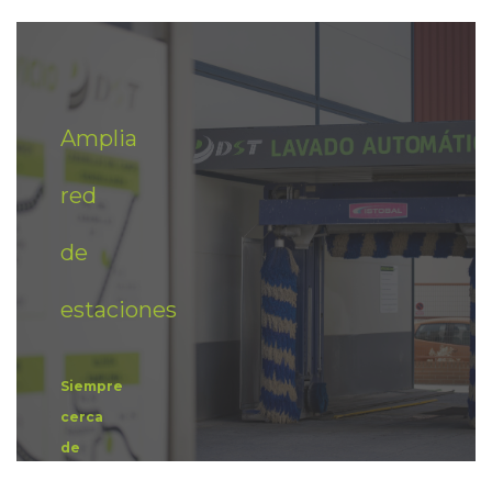
Amplia
red
de
estaciones
Siempre
cerca
de
Slide 2 of 4.
tu