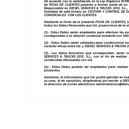
De acuerdo con lo establecido en la Ley Orgánica 15/199
de FICHA DE CLIENTES pasarán a formar parte de un f
Responsable es DIESEL SERVICES & TRUCKS 2012, S.L.,
finalidad de este fichero es: GESTIÓN Y CONTROL 
COMERCIALES CON LOS CLIENTES.
Mediante la firma de la presente FICHA DE CLIENTES, U
todos los Datos Personales que Ud. proporcione de la 
(1).- Estos Datos serán empleados para efectuar las ev
correspondan a la relación comercial existente con DI
(2).- Estos Datos serán utilizados para confeccionar 
carácter eficaz entre Ud. y DIESEL SERVICES & TRUCKS 2
(3).- Los datos bancarios que correspondan, serán 
SERVICES & TRUCKS 2012, S.L., con el fin de realizar
comerciales efectuadas con Ud.
(4).- Estos Datos podrán ser empleados para realizar
productos.
Asimismo, le informamos que Ud. podrá ejercitar en tod
su caso, el de oposición, dirigiéndose por escrito a DI
la dirección de correo electrónico administracion@dstr