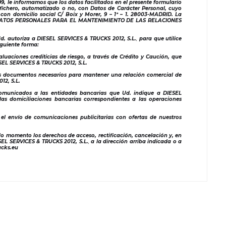
9, le informamos que los datos facilitados en el presente formulario
ichero, automatizado o no, con Datos de Carácter Personal, cuyo
,
con domicilio social C/ Boix y Morer, 9 – 1ª – 1. 28003-MADRID. La
DE DATOS PERSONALES PARA EL MANTENIMIENTO DE LAS RELACIONES
d. autoriza a DIESEL SERVICES & TRUCKS 2012, S.L.
,
para que utilice
siguiente forma:
aluaciones crediticias de riesgo, a través de Crédito y Caución, que
ESEL SERVICES & TRUCKS 2012, S.L.
los documentos necesarios para mantener una relación comercial de
012, S.L.
comunicados a las entidades bancarias que Ud. indique a DIESEL
 las domiciliaciones bancarias correspondientes a las operaciones
 el envío de comunicaciones publicitarias con ofertas de nuestros
o momento los derechos de acceso, rectificación, cancelación y, en
ESEL SERVICES & TRUCKS 2012, S.L.
,
a la dirección arriba indicada o a
ucks.eu